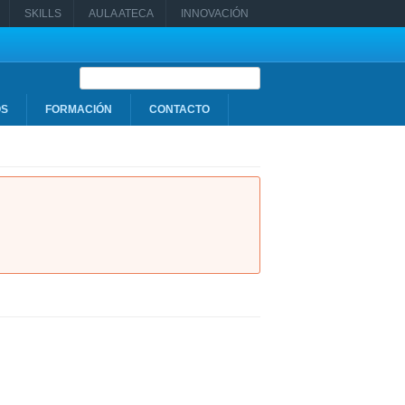
SKILLS
AULA ATECA
INNOVACIÓN
Formulario de búsqueda
OS
FORMACIÓN
CONTACTO