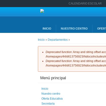
Pasar al contenido principal
CALENDARIO ESCOLAR
INICIO
NUESTRO CENTRO
OFER
Usted está aquí
Inicio
»
Departamentos
»
Mensaje de error
Deprecated function
: Array and string offset a
/homepages/44/d613756923/htdocs/includes/m
Deprecated function
: Array and string offset a
/homepages/44/d613756923/htdocs/includes/m
Menú principal
Inicio
Nuestro centro
Oferta Educativa
Secretaría