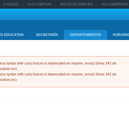
CALIDAD
AULA VIRTUAL
BOLSA DE EMPLEO
AULA EMPRESA
TA EDUCATIVA
SECRETARÍA
DEPARTAMENTOS
HORARI
ccess syntax with curly braces is deprecated en
require_once()
(línea
341
de
odule.inc
).
ccess syntax with curly braces is deprecated en
require_once()
(línea
341
de
odule.inc
).